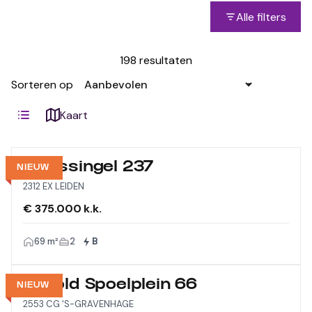
Alle filters
198 resultaten
Sorteren op
Kaart
Morssingel 237
NIEUW
2312 EX LEIDEN
€ 375.000 k.k.
69 m²
2
B
Arnold Spoelplein 66
NIEUW
2553 CG 'S-GRAVENHAGE