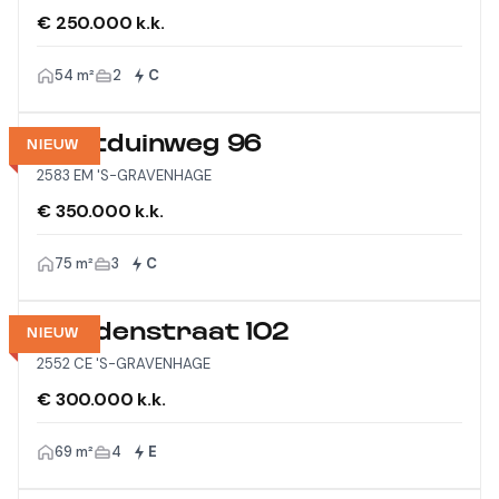
€ 250.000 k.k.
54 m²
2
C
Westduinweg 96
NIEUW
2583 EM 'S-GRAVENHAGE
€ 350.000 k.k.
75 m²
3
C
Viandenstraat 102
NIEUW
2552 CE 'S-GRAVENHAGE
€ 300.000 k.k.
69 m²
4
E