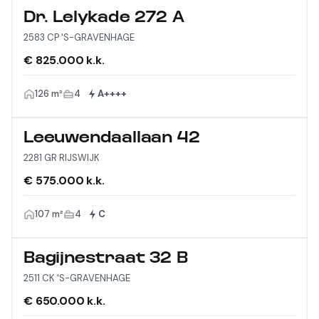
Dr. Lelykade 272 A
2583 CP 'S-GRAVENHAGE
€ 825.000 k.k.
126 m²
4
A++++
Leeuwendaallaan 42
2281 GR RIJSWIJK
€ 575.000 k.k.
107 m²
4
C
Bagijnestraat 32 B
2511 CK 'S-GRAVENHAGE
€ 650.000 k.k.