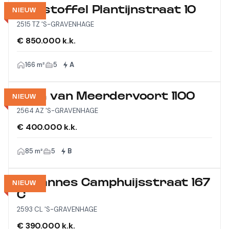
Christoffel Plantijnstraat 10
NIEUW
2515 TZ 'S-GRAVENHAGE
€ 850.000 k.k.
166 m²
5
A
Laan van Meerdervoort 1100
NIEUW
2564 AZ 'S-GRAVENHAGE
€ 400.000 k.k.
85 m²
5
B
Johannes Camphuijsstraat 167
NIEUW
C
2593 CL 'S-GRAVENHAGE
€ 390.000 k.k.