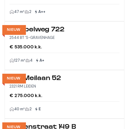
47 m²
2
A++
Meppelweg 722
NIEUW
2544 BT 'S-GRAVENHAGE
€ 535.000 k.k.
127 m²
4
A+
Vijf Meilaan 52
NIEUW
2321 RM LEIDEN
€ 275.000 k.k.
40 m²
2
E
Wagenstraat 149 B
NIEUW