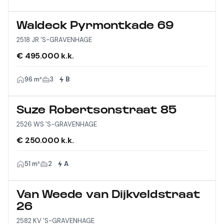
Waldeck Pyrmontkade 69
2518 JR 'S-GRAVENHAGE
€ 495.000 k.k.
96 m²
3
B
Suze Robertsonstraat 85
2526 WS 'S-GRAVENHAGE
€ 250.000 k.k.
51 m²
2
A
Van Weede van Dijkveldstraat
26
2582 KV 'S-GRAVENHAGE