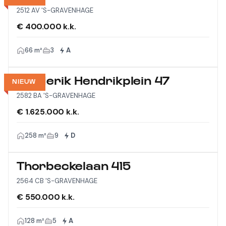
2512 AV 'S-GRAVENHAGE
€ 400.000 k.k.
66 m²
3
A
Frederik Hendrikplein 47
NIEUW
2582 BA 'S-GRAVENHAGE
€ 1.625.000 k.k.
258 m²
9
D
Thorbeckelaan 415
2564 CB 'S-GRAVENHAGE
€ 550.000 k.k.
128 m²
5
A