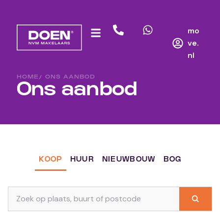
mo
ve.
nl
HOME
/ ONS AANBOD
Ons aanbod
KOOP
HUUR
NIEUWBOUW
BOG