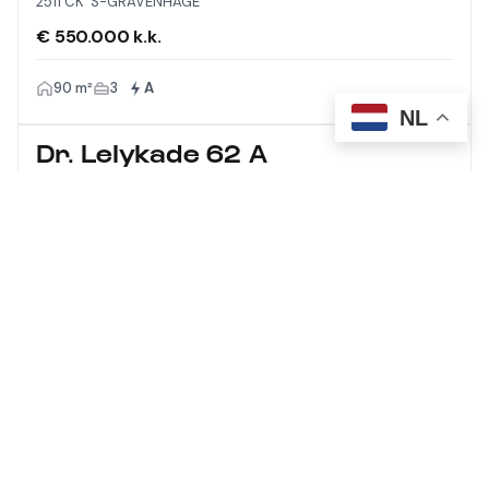
2511 CK 'S-GRAVENHAGE
€ 550.000 k.k.
90 m²
3
A
NL
Dr. Lelykade 62 A
2583 CM 'S-GRAVENHAGE
€ 1.275.000 k.k.
210 m²
5
A
Meer laden