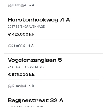
110 m²
4
A
Harstenhoekweg 71 A
2587 SE 'S-GRAVENHAGE
€ 425.000 k.k.
79 m²
3
A
Vogelenzanglaan 5
2548 SX 'S-GRAVENHAGE
€ 575.000 k.k.
121 m²
4
B
Bagijnestraat 32 A