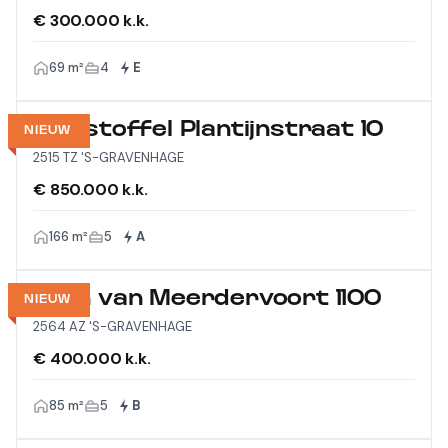
€ 300.000 k.k.
69 m²
4
E
Christoffel Plantijnstraat 10
NIEUW
2515 TZ 'S-GRAVENHAGE
€ 850.000 k.k.
166 m²
5
A
Laan van Meerdervoort 1100
NIEUW
2564 AZ 'S-GRAVENHAGE
€ 400.000 k.k.
85 m²
5
B