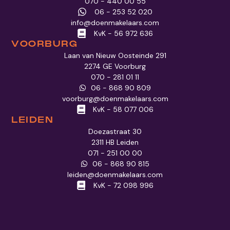
070 - 440 00 55
06 - 253 52 020
info@doenmakelaars.com
KvK - 56 972 636
VOORBURG
Laan van Nieuw Oosteinde 291
2274 GE Voorburg
070 - 281 01 11
06 - 868 90 809
voorburg@doenmakelaars.com
KvK - 58 077 006
LEIDEN
Doezastraat 30
2311 HB Leiden
071 - 251 00 00
06 - 868 90 815
leiden@doenmakelaars.com
KvK - 72 098 996