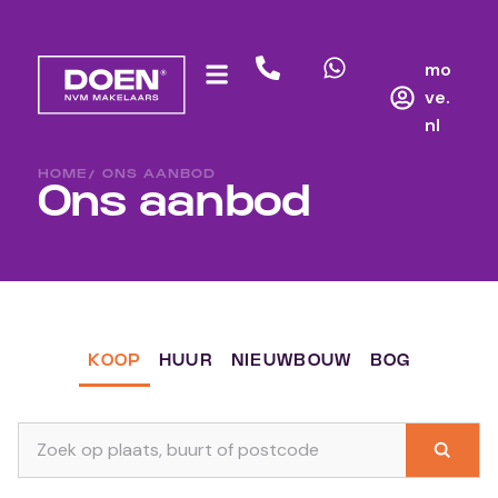
mo
ve.
nl
HOME
/ ONS AANBOD
Ons aanbod
KOOP
HUUR
NIEUWBOUW
BOG