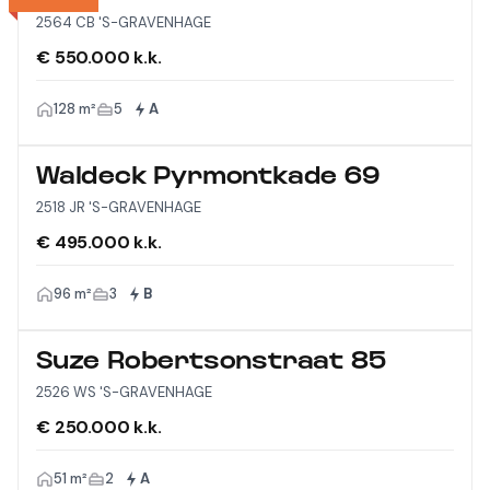
2564 CB 'S-GRAVENHAGE
€ 550.000 k.k.
128 m²
5
A
Waldeck Pyrmontkade 69
2518 JR 'S-GRAVENHAGE
€ 495.000 k.k.
96 m²
3
B
Suze Robertsonstraat 85
2526 WS 'S-GRAVENHAGE
€ 250.000 k.k.
51 m²
2
A