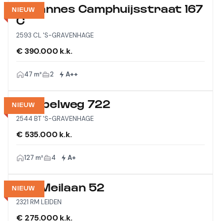
Johannes Camphuijsstraat 167
NIEUW
C
2593 CL 'S-GRAVENHAGE
€ 390.000 k.k.
47 m²
2
A++
Meppelweg 722
NIEUW
2544 BT 'S-GRAVENHAGE
€ 535.000 k.k.
127 m²
4
A+
Vijf Meilaan 52
NIEUW
2321 RM LEIDEN
€ 275.000 k.k.