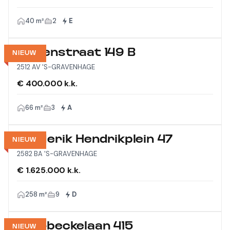
40 m²
2
E
Wagenstraat 149 B
NIEUW
2512 AV 'S-GRAVENHAGE
€ 400.000 k.k.
66 m²
3
A
Frederik Hendrikplein 47
NIEUW
2582 BA 'S-GRAVENHAGE
€ 1.625.000 k.k.
258 m²
9
D
Thorbeckelaan 415
NIEUW