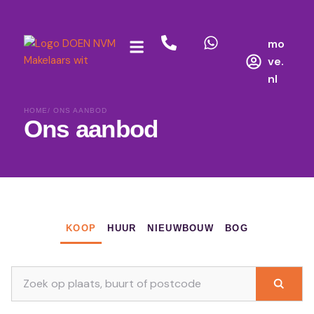
mo
ve.
nl
HOME
/ ONS AANBOD
Ons aanbod
KOOP
HUUR
NIEUWBOUW
BOG