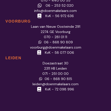
070 - 440 00 55
06 - 253 52 020
info@doenmakelaars.com
KvK - 56 972 636
VOORBURG
Laan van Nieuw Oosteinde 291
2274 GE Voorburg
070 - 281 01 11
06 - 868 90 809
voorburg@doenmakelaars.com
KvK - 58 077 006
LEIDEN
Doezastraat 30
2311 HB Leiden
071 - 251 00 00
06 - 868 90 815
leiden@doenmakelaars.com
KvK - 72 098 996