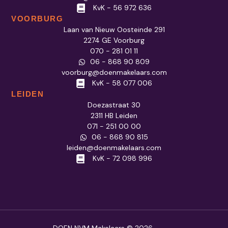
KvK - 56 972 636
VOORBURG
Laan van Nieuw Oosteinde 291
2274 GE Voorburg
070 - 281 01 11
06 - 868 90 809
voorburg@doenmakelaars.com
KvK - 58 077 006
LEIDEN
Doezastraat 30
2311 HB Leiden
071 - 251 00 00
06 - 868 90 815
leiden@doenmakelaars.com
KvK - 72 098 996