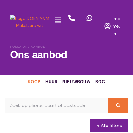
mo
ve.
nl
HOME
/ ONS AANBOD
Ons aanbod
KOOP
HUUR
NIEUWBOUW
BOG
Alle filters