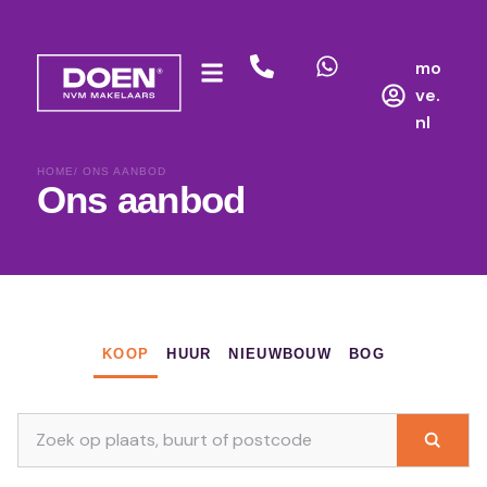
mo
ve.
nl
HOME
/ ONS AANBOD
Ons aanbod
KOOP
HUUR
NIEUWBOUW
BOG