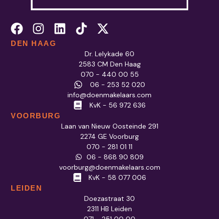
DEN HAAG
Dr. Lelykade 60
2583 CM Den Haag
070 - 440 00 55
06 - 253 52 020
info@doenmakelaars.com
KvK - 56 972 636
VOORBURG
Laan van Nieuw Oosteinde 291
2274 GE Voorburg
070 - 281 01 11
06 - 868 90 809
voorburg@doenmakelaars.com
KvK - 58 077 006
LEIDEN
Doezastraat 30
2311 HB Leiden
071 - 251 00 00