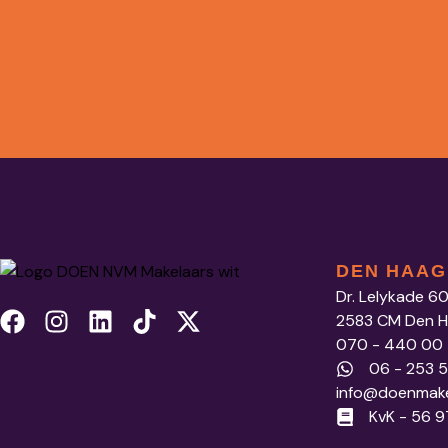
DEN HAAG
Dr. Lelykade 6
2583 CM Den 
070 - 440 00
06 - 253 
info@doenmake
KvK - 56 