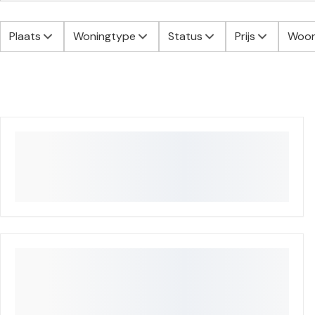
Plaats
Woningtype
Status
Prijs
Woon