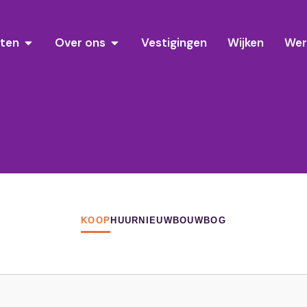
sten
Over ons
Vestigingen
Wijken
Wer
KOOP
HUUR
NIEUWBOUW
BOG