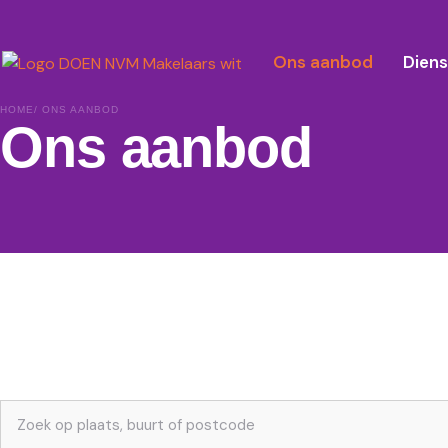
Ons aanbod
Dien
HOME
/ ONS AANBOD
Ons aanbod