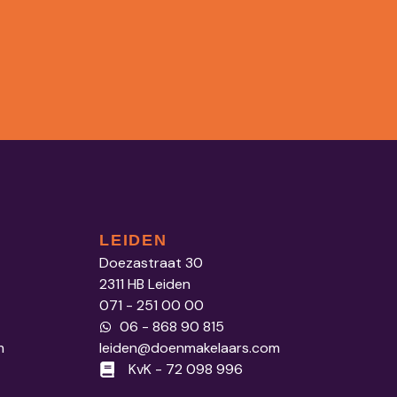
LEIDEN
Doezastraat 30
2311 HB Leiden
071 - 251 00 00
06 - 868 90 815
m
leiden@doenmakelaars.com
KvK - 72 098 996