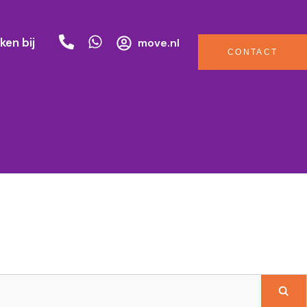
ken bij
move.nl
CONTACT