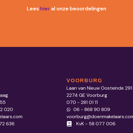
Lees
hier
al onze beoordelingen
VOORBURG
0
Laan van Nieuw Oosteinde 291
Haag
2274 GE Voorburg
 55
070 - 281 01 11
52 020
06 - 868 90 809
laars.com
voorburg@doenmakelaars.co
972 636
KvK - 58 077 006