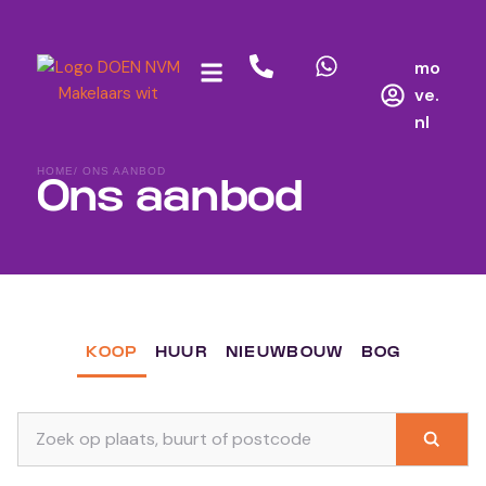
mo
ve.
nl
HOME
/ ONS AANBOD
Ons aanbod
KOOP
HUUR
NIEUWBOUW
BOG