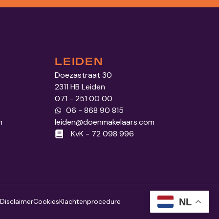
LEIDEN
Doezastraat 30
2311 HB Leiden
071 - 251 00 00
06 - 868 90 815
m
leiden@doenmakelaars.com
KvK - 72 098 996
NL
Disclaimer
Cookies
Klachtenprocedure