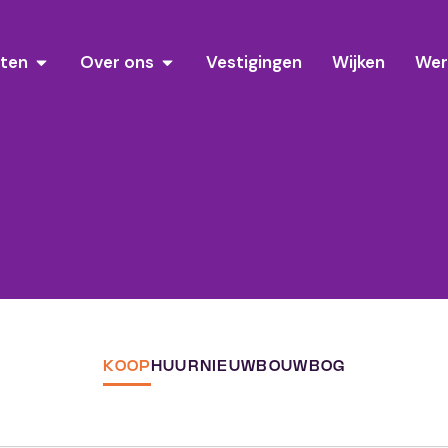
sten
Over ons
Vestigingen
Wijken
Wer
KOOP
HUUR
NIEUWBOUW
BOG