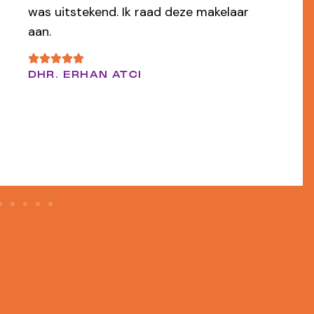
van overtuigd dat wij door de makelaar
ons appartement snel voor een mooi
bedrag hebben verkocht.
EEN FUNDA GEBRUIKER