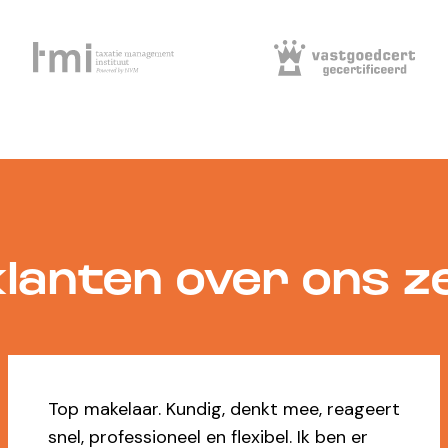
lanten over ons 
t
Ja, dikke 9 voor Marilène die ons voor d
tweede keer heeft geholpen met de