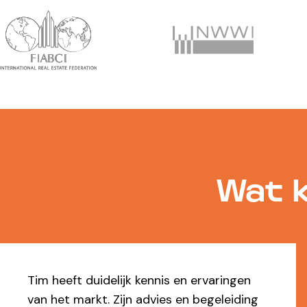
Wat k
Top makelaar. Kundig, denkt mee, reageer
snel, professioneel en flexibel. Ik ben er