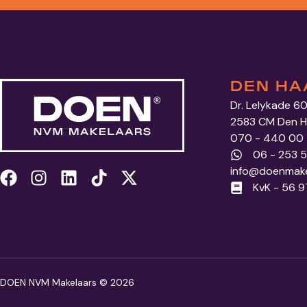
DEN HA
Dr. Lelykade 6
2583 CM Den 
070 - 440 00
06 - 253 
info@doenmake
KvK - 56 
DOEN NVM Makelaars © 2026