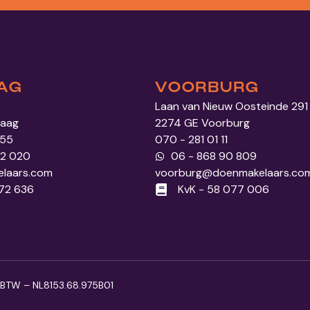
AG
VOORBURG
0
Laan van Nieuw Oosteinde 291
Haag
2274 GE Voorburg
 55
070 - 281 01 11
52 020
06 - 868 90 809
laars.com
voorburg@doenmakelaars.co
972 636
KvK - 58 077 006
BTW – NL8153.68.975B01