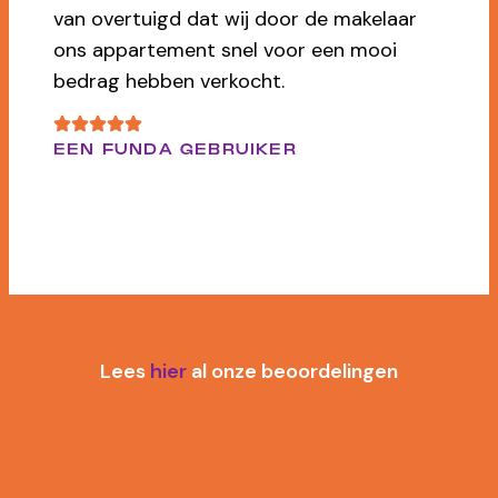
verkoop van ons huis. Heel vriendelijk,
maar ook scherp als dat nodig is. Top!
CIJFER: 9
DHR. P. BOR
Lees
hier
al onze beoordelingen