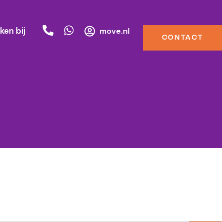
ken bij
move.nl
CONTACT