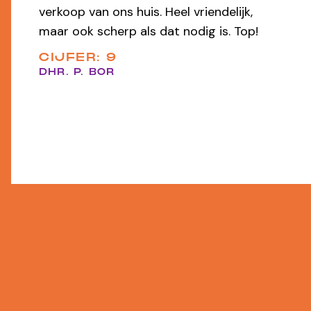
werd professioneel en zorgeloos uit
handen genomen — heel prettig
samenwerken!
CIJFER: 9,8
EEN FUNDA GEBRUIKER