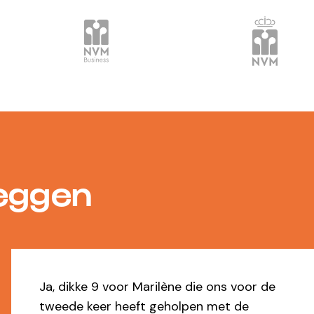
zeggen
e
Io heeft uitstekende service geleverd bi
zowel de verhuur als de verkoop. Alles