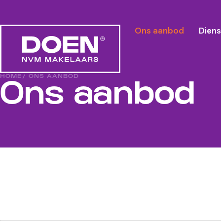
Ons aanbod
Dien
HOME
/ ONS AANBOD
Ons aanbod