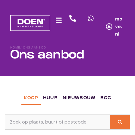
mo
ve.
nl
HOME
/ ONS AANBOD
Ons aanbod
KOOP
HUUR
NIEUWBOUW
BOG