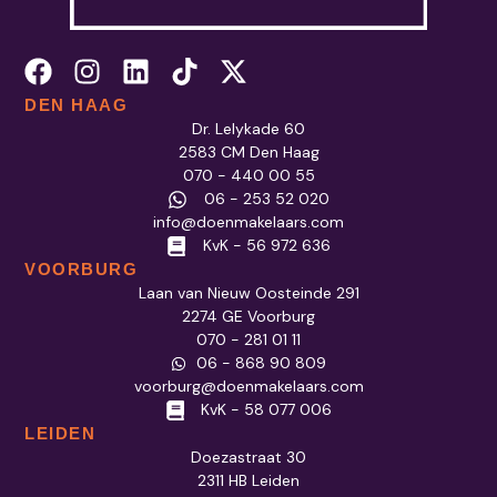
DEN HAAG
Dr. Lelykade 60
2583 CM Den Haag
070 - 440 00 55
06 - 253 52 020
info@doenmakelaars.com
KvK - 56 972 636
VOORBURG
Laan van Nieuw Oosteinde 291
2274 GE Voorburg
070 - 281 01 11
06 - 868 90 809
voorburg@doenmakelaars.com
KvK - 58 077 006
LEIDEN
Doezastraat 30
2311 HB Leiden