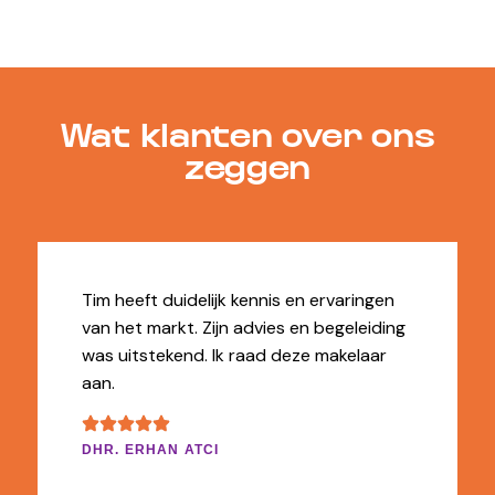
Wat klanten over ons
zeggen
Tim heeft duidelijk kennis en ervaringen
Top 
van het markt. Zijn advies en begeleiding
reag
was uitstekend. Ik raad deze makelaar
ben 
aan.
mak
moo
DHR. ERHAN ATCI
EEN