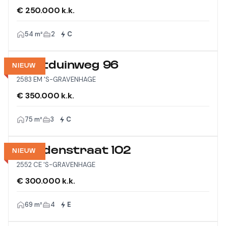
€ 250.000 k.k.
54 m²
2
C
Westduinweg 96
NIEUW
2583 EM 'S-GRAVENHAGE
€ 350.000 k.k.
75 m²
3
C
Viandenstraat 102
NIEUW
2552 CE 'S-GRAVENHAGE
€ 300.000 k.k.
69 m²
4
E