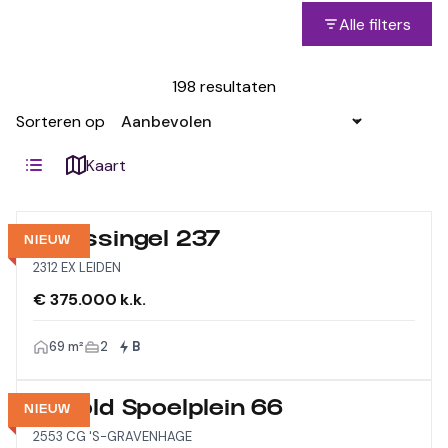
Alle filters
198 resultaten
Sorteren op
Kaart
Morssingel 237
NIEUW
2312 EX LEIDEN
€ 375.000 k.k.
69 m²
2
B
Arnold Spoelplein 66
NIEUW
2553 CG 'S-GRAVENHAGE