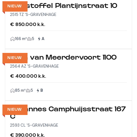
Christoffel Plantijnstraat 10
NIEUW
2515 TZ 'S-GRAVENHAGE
€ 850.000 k.k.
166 m²
5
A
Laan van Meerdervoort 1100
NIEUW
2564 AZ 'S-GRAVENHAGE
€ 400.000 k.k.
85 m²
5
B
Johannes Camphuijsstraat 167
NIEUW
C
2593 CL 'S-GRAVENHAGE
€ 390.000 k.k.