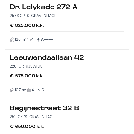
Dr. Lelykade 272 A
2583 CP 'S-GRAVENHAGE
€ 825.000 k.k.
126 m²
4
A++++
Leeuwendaallaan 42
2281 GR RIJSWIJK
€ 575.000 k.k.
107 m²
4
C
Bagijnestraat 32 B
2511 CK 'S-GRAVENHAGE
€ 650.000 k.k.