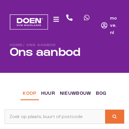
mo
ve.
nl
HOME
/ ONS AANBOD
Ons aanbod
KOOP
HUUR
NIEUWBOUW
BOG