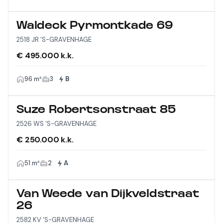
Waldeck Pyrmontkade 69
2518 JR 'S-GRAVENHAGE
€ 495.000 k.k.
96 m²
3
B
Suze Robertsonstraat 85
2526 WS 'S-GRAVENHAGE
€ 250.000 k.k.
51 m²
2
A
Van Weede van Dijkveldstraat
26
2582 KV 'S-GRAVENHAGE