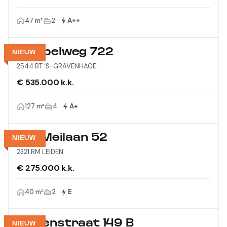
47 m²
2
A++
Meppelweg 722
NIEUW
2544 BT 'S-GRAVENHAGE
€ 535.000 k.k.
127 m²
4
A+
Vijf Meilaan 52
NIEUW
2321 RM LEIDEN
€ 275.000 k.k.
40 m²
2
E
Wagenstraat 149 B
NIEUW