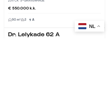
2511 CK 'S-GRAVENHAGE
€ 550.000 k.k.
90 m²
3
A
NL
Dr. Lelykade 62 A
2583 CM 'S-GRAVENHAGE
€ 1.275.000 k.k.
210 m²
5
A
Meer laden