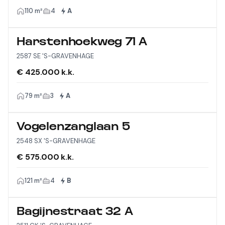
110 m²
4
A
Harstenhoekweg 71 A
2587 SE 'S-GRAVENHAGE
€ 425.000 k.k.
79 m²
3
A
Vogelenzanglaan 5
2548 SX 'S-GRAVENHAGE
€ 575.000 k.k.
121 m²
4
B
Bagijnestraat 32 A