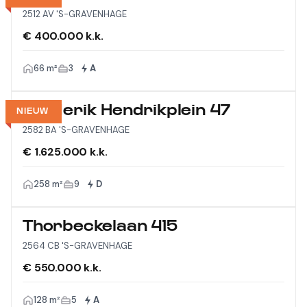
2512 AV 'S-GRAVENHAGE
€ 400.000 k.k.
66 m²
3
A
Frederik Hendrikplein 47
NIEUW
2582 BA 'S-GRAVENHAGE
€ 1.625.000 k.k.
258 m²
9
D
Thorbeckelaan 415
2564 CB 'S-GRAVENHAGE
€ 550.000 k.k.
128 m²
5
A