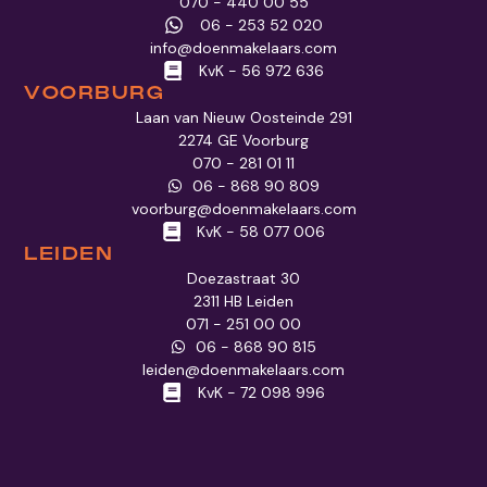
070 - 440 00 55
06 - 253 52 020
info@doenmakelaars.com
KvK - 56 972 636
VOORBURG
Laan van Nieuw Oosteinde 291
2274 GE Voorburg
070 - 281 01 11
06 - 868 90 809
voorburg@doenmakelaars.com
KvK - 58 077 006
LEIDEN
Doezastraat 30
2311 HB Leiden
071 - 251 00 00
06 - 868 90 815
leiden@doenmakelaars.com
KvK - 72 098 996