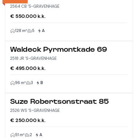
2564 CB 'S-GRAVENHAGE
€ 550.000 k.k.
128 m²
5
A
Waldeck Pyrmontkade 69
2518 JR 'S-GRAVENHAGE
€ 495.000 k.k.
96 m²
3
B
Suze Robertsonstraat 85
2526 WS 'S-GRAVENHAGE
€ 250.000 k.k.
51 m²
2
A