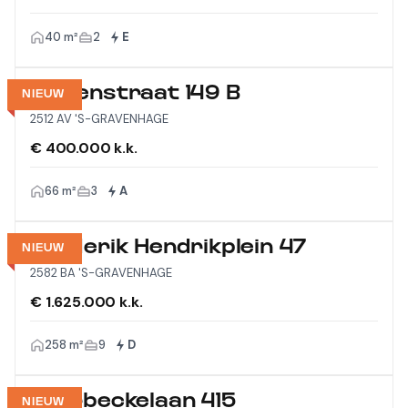
40 m²
2
E
Wagenstraat 149 B
NIEUW
2512 AV 'S-GRAVENHAGE
€ 400.000 k.k.
66 m²
3
A
Frederik Hendrikplein 47
NIEUW
2582 BA 'S-GRAVENHAGE
€ 1.625.000 k.k.
258 m²
9
D
Thorbeckelaan 415
NIEUW