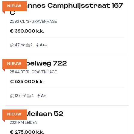
Johannes Camphuijsstraat 167
NIEUW
C
2593 CL 'S-GRAVENHAGE
€ 390.000 k.k.
47 m²
2
A++
Meppelweg 722
NIEUW
2544 BT 'S-GRAVENHAGE
€ 535.000 k.k.
127 m²
4
A+
Vijf Meilaan 52
NIEUW
2321 RM LEIDEN
€ 275.000 k.k.