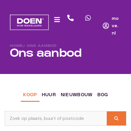
mo
ve.
nl
HOME
/ ONS AANBOD
Ons aanbod
KOOP
HUUR
NIEUWBOUW
BOG