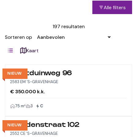
Alle filters
197 resultaten
Sorteren op
Kaart
Westduinweg 96
NIEUW
2583 EM 'S-GRAVENHAGE
€ 350.000 k.k.
75 m²
3
C
Viandenstraat 102
NIEUW
2552 CE 'S-GRAVENHAGE