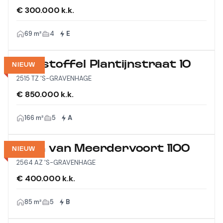
€ 300.000 k.k.
69 m²
4
E
Christoffel Plantijnstraat 10
NIEUW
2515 TZ 'S-GRAVENHAGE
€ 850.000 k.k.
166 m²
5
A
Laan van Meerdervoort 1100
NIEUW
2564 AZ 'S-GRAVENHAGE
€ 400.000 k.k.
85 m²
5
B