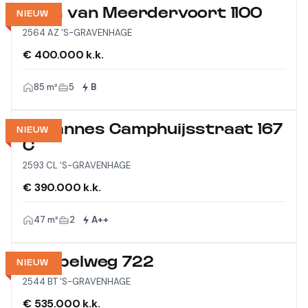
Laan van Meerdervoort 1100
NIEUW
2564 AZ 'S-GRAVENHAGE
€ 400.000 k.k.
85 m²
5
B
Johannes Camphuijsstraat 167
NIEUW
C
2593 CL 'S-GRAVENHAGE
€ 390.000 k.k.
47 m²
2
A++
Meppelweg 722
NIEUW
2544 BT 'S-GRAVENHAGE
€ 535.000 k.k.