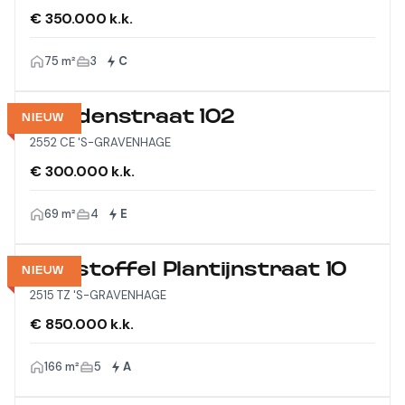
€ 350.000 k.k.
75 m²
3
C
Viandenstraat 102
NIEUW
2552 CE 'S-GRAVENHAGE
€ 300.000 k.k.
69 m²
4
E
Christoffel Plantijnstraat 10
NIEUW
2515 TZ 'S-GRAVENHAGE
€ 850.000 k.k.
166 m²
5
A