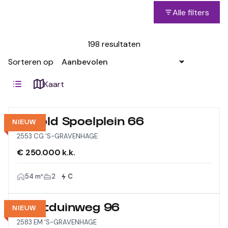
Alle filters
198 resultaten
Sorteren op
Kaart
Arnold Spoelplein 66
NIEUW
2553 CG 'S-GRAVENHAGE
€ 250.000 k.k.
54 m²
2
C
Westduinweg 96
NIEUW
2583 EM 'S-GRAVENHAGE