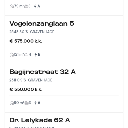
79 m²
3
A
Vogelenzanglaan 5
2548 SX 'S-GRAVENHAGE
€ 575.000 k.k.
121 m²
4
B
Bagijnestraat 32 A
2511 CK 'S-GRAVENHAGE
€ 550.000 k.k.
90 m²
3
A
Dr. Lelykade 62 A