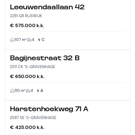
Leeuwendaallaan 42
2281 GR RIJSWIJK
€ 575.000 k.k.
107 m²
4
C
Bagijnestraat 32 B
2511 CK 'S-GRAVENHAGE
€ 650.000 k.k.
110 m²
4
A
Harstenhoekweg 71 A
2587 SE 'S-GRAVENHAGE
€ 425.000 k.k.