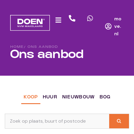
mo
ve.
nl
HOME
/ ONS AANBOD
Ons aanbod
KOOP
HUUR
NIEUWBOUW
BOG