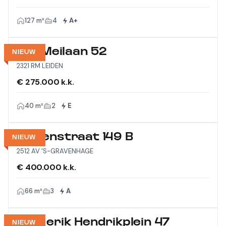
127 m²
4
A+
Vijf Meilaan 52
NIEUW
2321 RM LEIDEN
€ 275.000 k.k.
40 m²
2
E
Wagenstraat 149 B
NIEUW
2512 AV 'S-GRAVENHAGE
€ 400.000 k.k.
66 m²
3
A
Frederik Hendrikplein 47
NIEUW