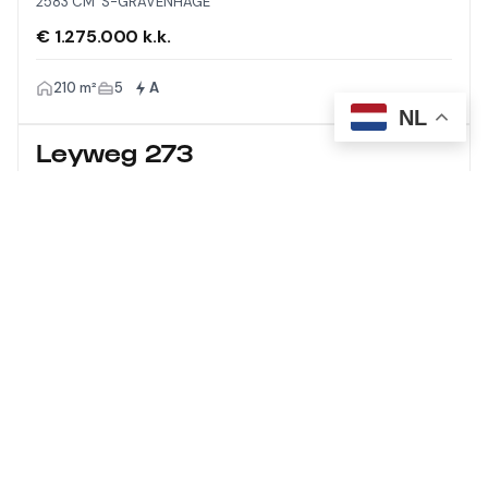
2583 CM 'S-GRAVENHAGE
€ 1.275.000 k.k.
210 m²
5
A
NL
Leyweg 273
2545 CG 'S-GRAVENHAGE
€ 650.000 k.k.
126 m²
6
A
Meer laden