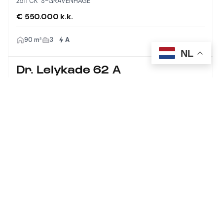
2511 CK 'S-GRAVENHAGE
€ 550.000 k.k.
90 m²
3
A
NL
Dr. Lelykade 62 A
2583 CM 'S-GRAVENHAGE
€ 1.275.000 k.k.
210 m²
5
A
Meer laden