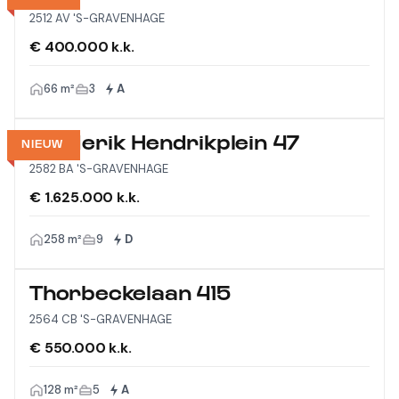
2512 AV 'S-GRAVENHAGE
€ 400.000 k.k.
66 m²
3
A
Frederik Hendrikplein 47
NIEUW
2582 BA 'S-GRAVENHAGE
€ 1.625.000 k.k.
258 m²
9
D
Thorbeckelaan 415
2564 CB 'S-GRAVENHAGE
€ 550.000 k.k.
128 m²
5
A