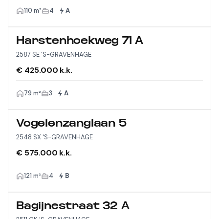
110 m²
4
A
Harstenhoekweg 71 A
2587 SE 'S-GRAVENHAGE
€ 425.000 k.k.
79 m²
3
A
Vogelenzanglaan 5
2548 SX 'S-GRAVENHAGE
€ 575.000 k.k.
121 m²
4
B
Bagijnestraat 32 A