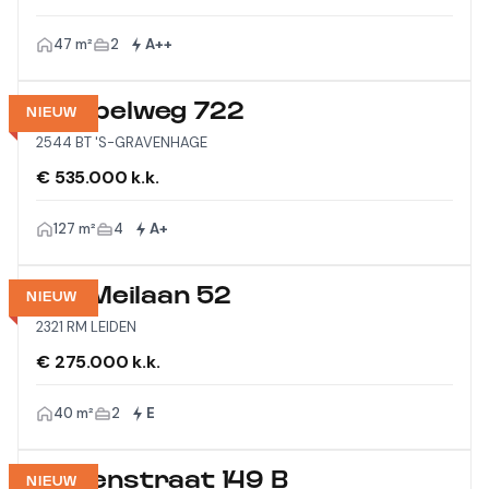
47 m²
2
A++
Meppelweg 722
NIEUW
2544 BT 'S-GRAVENHAGE
€ 535.000 k.k.
127 m²
4
A+
Vijf Meilaan 52
NIEUW
2321 RM LEIDEN
€ 275.000 k.k.
40 m²
2
E
Wagenstraat 149 B
NIEUW