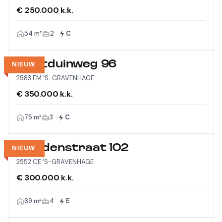
€ 250.000 k.k.
54 m²
2
C
Westduinweg 96
NIEUW
2583 EM 'S-GRAVENHAGE
€ 350.000 k.k.
75 m²
3
C
Viandenstraat 102
NIEUW
2552 CE 'S-GRAVENHAGE
€ 300.000 k.k.
69 m²
4
E