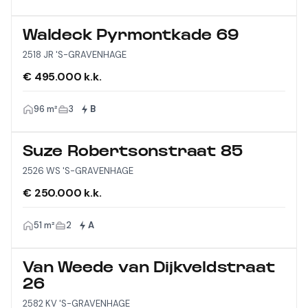
Waldeck Pyrmontkade 69
2518 JR 'S-GRAVENHAGE
€ 495.000 k.k.
96 m²
3
B
Suze Robertsonstraat 85
2526 WS 'S-GRAVENHAGE
€ 250.000 k.k.
51 m²
2
A
Van Weede van Dijkveldstraat
26
2582 KV 'S-GRAVENHAGE