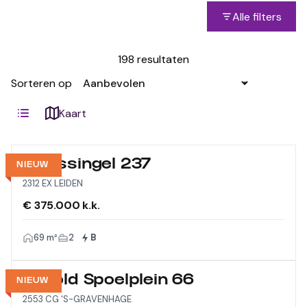
Alle filters
198 resultaten
Sorteren op
Kaart
Morssingel 237
NIEUW
2312 EX LEIDEN
€ 375.000 k.k.
69 m²
2
B
Arnold Spoelplein 66
NIEUW
2553 CG 'S-GRAVENHAGE