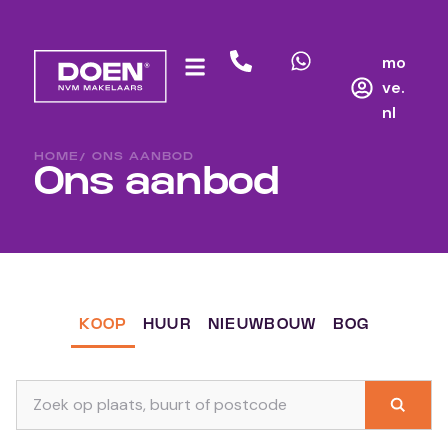
mo
ve.
nl
HOME
/ ONS AANBOD
Ons aanbod
KOOP
HUUR
NIEUWBOUW
BOG