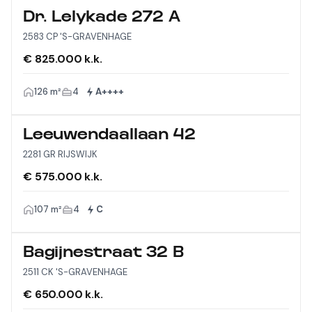
Dr. Lelykade 272 A
2583 CP 'S-GRAVENHAGE
€ 825.000 k.k.
126 m²
4
A++++
Leeuwendaallaan 42
2281 GR RIJSWIJK
€ 575.000 k.k.
107 m²
4
C
Bagijnestraat 32 B
2511 CK 'S-GRAVENHAGE
€ 650.000 k.k.