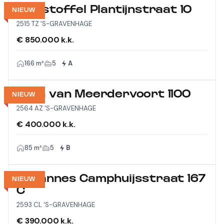
Christoffel Plantijnstraat 10
NIEUW
2515 TZ 'S-GRAVENHAGE
€ 850.000 k.k.
166 m²
5
A
Laan van Meerdervoort 1100
NIEUW
2564 AZ 'S-GRAVENHAGE
€ 400.000 k.k.
85 m²
5
B
Johannes Camphuijsstraat 167
NIEUW
C
2593 CL 'S-GRAVENHAGE
€ 390.000 k.k.