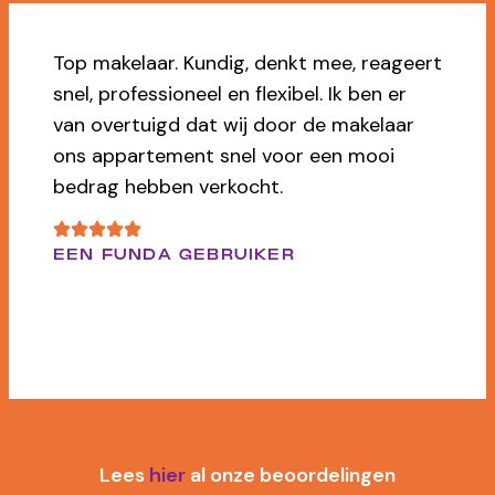
Ja, dikke 9 voor Marilène die ons voor de
tweede keer heeft geholpen met de
verkoop van ons huis. Heel vriendelijk,
maar ook scherp als dat nodig is. Top!
CIJFER: 9
DHR. P. BOR
Lees
hier
al onze beoordelingen