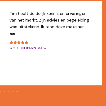
Top makelaar. Kundig, denkt mee, reageert
snel, professioneel en flexibel. Ik ben er
van overtuigd dat wij door de makelaar
ons appartement snel voor een mooi
bedrag hebben verkocht.
EEN FUNDA GEBRUIKER