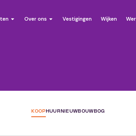
sten
Over ons
Vestigingen
Wijken
Wer
KOOP
HUUR
NIEUWBOUW
BOG