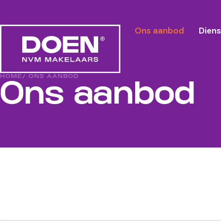
Ons aanbod
Dien
HOME
/ ONS AANBOD
Ons aanbod