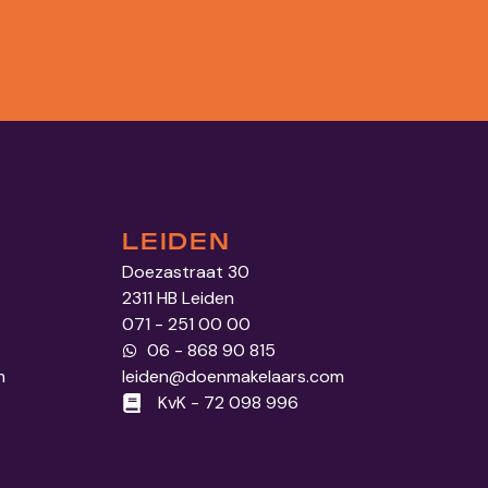
LEIDEN
Doezastraat 30
2311 HB Leiden
071 - 251 00 00
06 - 868 90 815
m
leiden@doenmakelaars.com
KvK - 72 098 996