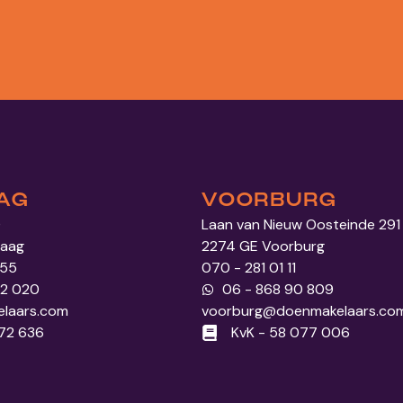
AG
VOORBURG
0
Laan van Nieuw Oosteinde 291
Haag
2274 GE Voorburg
 55
070 - 281 01 11
52 020
06 - 868 90 809
laars.com
voorburg@doenmakelaars.co
972 636
KvK - 58 077 006