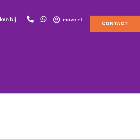
ken bij
move.nl
CONTACT