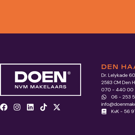
DEN HA
Dr. Lelykade 6
2583 CM Den 
070 - 440 00
06 - 253 
info@doenmake
KvK - 56 