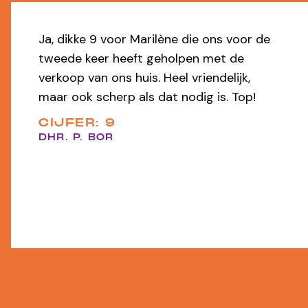
Io heeft uitstekende service geleverd bij
zowel de verhuur als de verkoop. Alles
werd professioneel en zorgeloos uit
handen genomen — heel prettig
samenwerken!
CIJFER: 9,8
EEN FUNDA GEBRUIKER