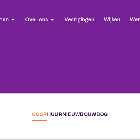
sten
Over ons
Vestigingen
Wijken
Wer
KOOP
HUUR
NIEUWBOUW
BOG