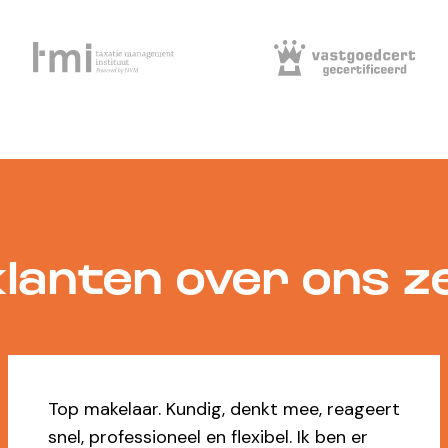
lanten over ons 
t
Ja, dikke 9 voor Marilène die ons voor d
tweede keer heeft geholpen met de