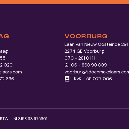
AG
VOORBURG
0
Laan van Nieuw Oosteinde 291
Haag
2274 GE Voorburg
 55
070 - 281 01 11
52 020
06 - 868 90 809
laars.com
voorburg@doenmakelaars.co
972 636
KvK - 58 077 006
BTW – NL8153.68.975B01