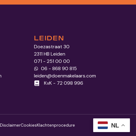
LEIDEN
Doezastraat 30
2311 HB Leiden
071 - 251 00 00
06 - 868 90 815
m
leiden@doenmakelaars.com
KvK - 72 098 996
NL
Disclaimer
Cookies
Klachtenprocedure