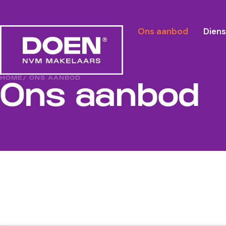
Ons aanbod
Dien
HOME
/ ONS AANBOD
Ons aanbod