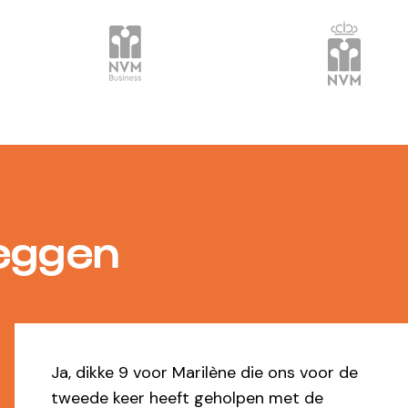
zeggen
e
Io heeft uitstekende service geleverd bi
zowel de verhuur als de verkoop. Alles