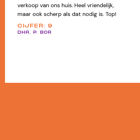
werd professioneel en zorgeloos uit
handen genomen — heel prettig
samenwerken!
CIJFER: 9,8
EEN FUNDA GEBRUIKER