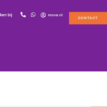
ken bij
move.nl
CONTACT