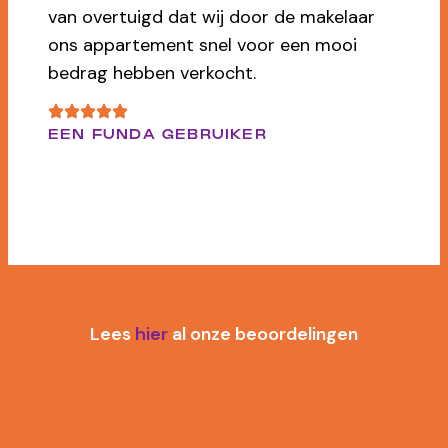
verkoop van ons huis. Heel vriendelijk,
maar ook scherp als dat nodig is. Top!
CIJFER: 9
DHR. P. BOR
Lees
hier
al onze beoordelingen