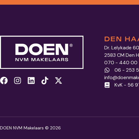
DEN HA
Dr. Lelykade 6
2583 CM Den 
070 - 440 00
06 - 253 
info@doenmake
KvK - 56 
DOEN NVM Makelaars © 2026