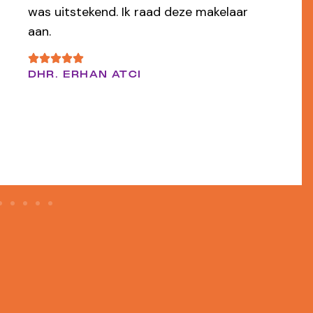
van overtuigd dat wij door de makelaar
ons appartement snel voor een mooi
bedrag hebben verkocht.
EEN FUNDA GEBRUIKER