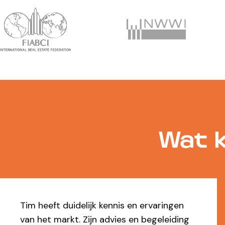
Wat k
Top makelaar. Kundig, denkt mee, reageer
snel, professioneel en flexibel. Ik ben er