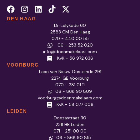
DEN HAAG
Dr. Lelykade 60
2583 CM Den Haag
070 - 440 00 55
06 - 253 52 020
info@doenmakelaars.com
KvK - 56 972 636
VOORBURG
Laan van Nieuw Oosteinde 291
2274 GE Voorburg
070 - 281 01 11
06 - 868 90 809
voorburg@doenmakelaars.com
KvK - 58 077 006
LEIDEN
Doezastraat 30
2311 HB Leiden
071 - 251 00 00
06 - 868 90 815