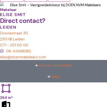
Makelaar
ELISE SMIT
Direct contact?
LEIDEN
Doezastraat 30
2311 HB Leiden
071 - 251 00 00
06-43488382
elise@doenmakelaars.com
Kan ik deze woning betalen
Contact
264 m²