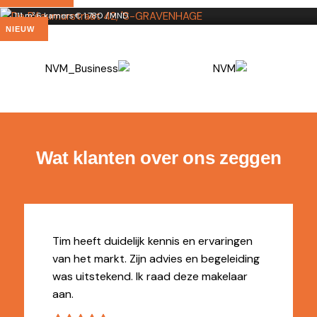
111 m²
·
6 kamers
·
€ 1.780 /MND
NIEUW
Wat klanten over ons zeggen
Tim heeft duidelijk kennis en ervaringen
van het markt. Zijn advies en begeleiding
was uitstekend. Ik raad deze makelaar
aan.