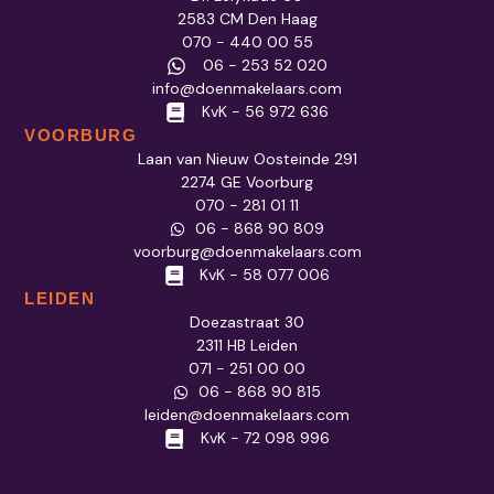
2583 CM Den Haag
070 - 440 00 55
06 - 253 52 020
info@doenmakelaars.com
KvK - 56 972 636
VOORBURG
Laan van Nieuw Oosteinde 291
2274 GE Voorburg
070 - 281 01 11
06 - 868 90 809
voorburg@doenmakelaars.com
KvK - 58 077 006
LEIDEN
Doezastraat 30
2311 HB Leiden
071 - 251 00 00
06 - 868 90 815
leiden@doenmakelaars.com
KvK - 72 098 996