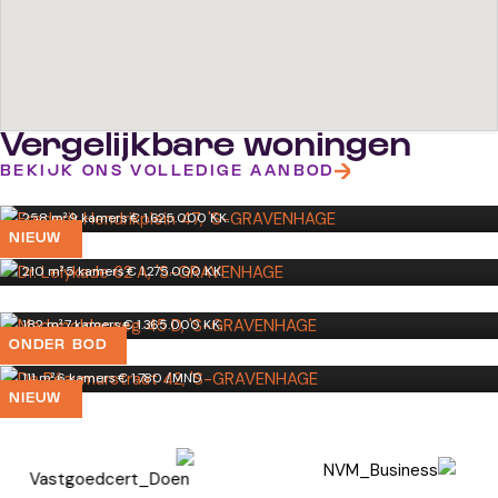
Vergelijkbare woningen
Frederik Hendrikplein 47
BEKIJK ONS VOLLEDIGE AANBOD
'S-GRAVENHAGE
Dr. Lelykade 62 A
258 m²
·
9 kamers
·
€ 1.625.000 K.K.
'S-GRAVENHAGE
NIEUW
Madepolderweg 45 D
210 m²
·
5 kamers
·
€ 1.275.000 K.K.
'S-GRAVENHAGE
De Réaumurstraat 42
182 m²
·
7 kamers
·
€ 1.365.000 K.K.
'S-GRAVENHAGE
ONDER BOD
111 m²
·
6 kamers
·
€ 1.780 /MND
NIEUW