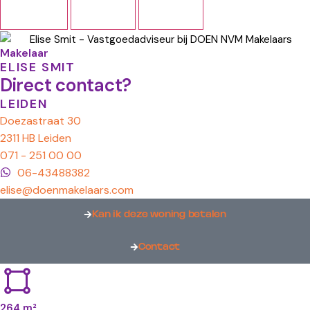
Makelaar
ELISE SMIT
Direct contact?
LEIDEN
Doezastraat 30
2311 HB Leiden
071 - 251 00 00
06-43488382
elise@doenmakelaars.com
Kan ik deze woning betalen
Contact
264 m²