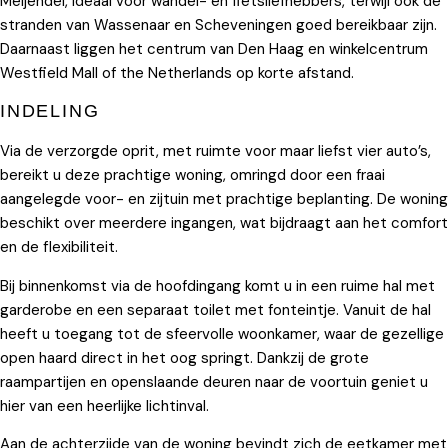
Meijendel, ideaal voor wandel- en fietsliefhebbers, terwijl ook de
stranden van Wassenaar en Scheveningen goed bereikbaar zijn.
Daarnaast liggen het centrum van Den Haag en winkelcentrum
Westfield Mall of the Netherlands op korte afstand.
INDELING
Via de verzorgde oprit, met ruimte voor maar liefst vier auto’s,
bereikt u deze prachtige woning, omringd door een fraai
aangelegde voor- en zijtuin met prachtige beplanting. De woning
beschikt over meerdere ingangen, wat bijdraagt aan het comfort
en de flexibiliteit.
Bij binnenkomst via de hoofdingang komt u in een ruime hal met
garderobe en een separaat toilet met fonteintje. Vanuit de hal
heeft u toegang tot de sfeervolle woonkamer, waar de gezellige
open haard direct in het oog springt. Dankzij de grote
raampartijen en openslaande deuren naar de voortuin geniet u
hier van een heerlijke lichtinval.
Aan de achterzijde van de woning bevindt zich de eetkamer met