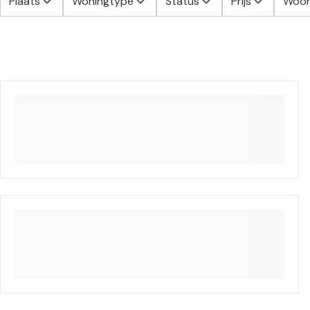
Plaats
Woningtype
Status
Prijs
Woon