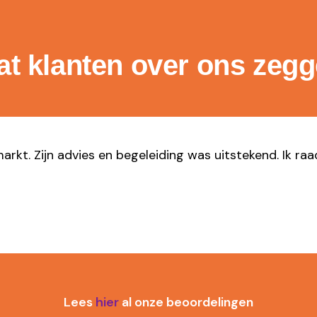
t klanten over ons zeg
markt. Zijn advies en begeleiding was uitstekend. Ik ra
Lees
hier
al onze beoordelingen