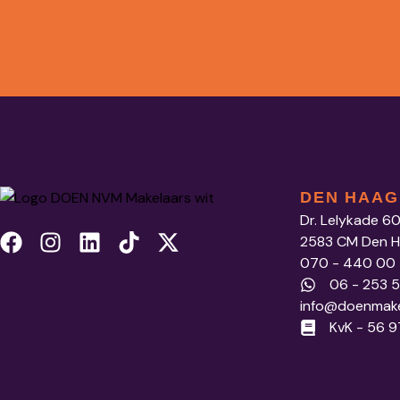
DEN HAAG
Dr. Lelykade 6
2583 CM Den 
070 - 440 00
06 - 253 
info@doenmake
KvK - 56 