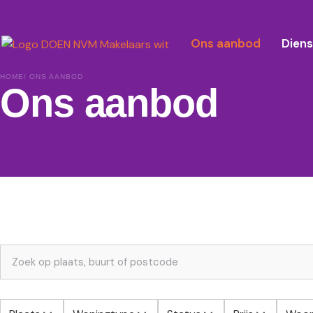
Ons aanbod
Dien
HOME
/ ONS AANBOD
Ons aanbod