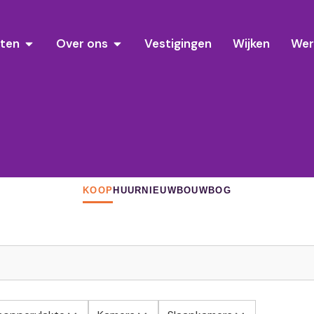
sten
Over ons
Vestigingen
Wijken
Wer
KOOP
HUUR
NIEUWBOUW
BOG