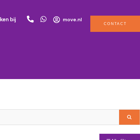
ken bij
move.nl
CONTACT