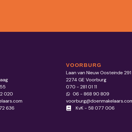
VOORBURG
0
Laan van Nieuw Oosteinde 291
Haag
2274 GE Voorburg
 55
070 - 281 01 11
52 020
06 - 868 90 809
laars.com
voorburg@doenmakelaars.co
972 636
KvK - 58 077 006