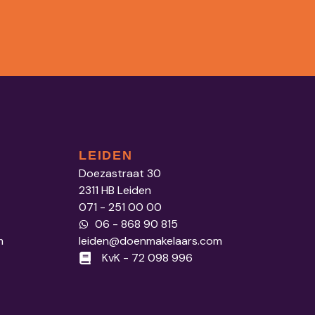
LEIDEN
Doezastraat 30
2311 HB Leiden
071 - 251 00 00
06 - 868 90 815
m
leiden@doenmakelaars.com
KvK - 72 098 996