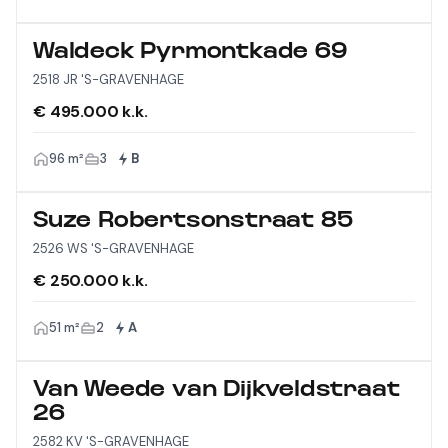
Waldeck Pyrmontkade 69
2518 JR 'S-GRAVENHAGE
€ 495.000 k.k.
96 m²
3
B
Suze Robertsonstraat 85
2526 WS 'S-GRAVENHAGE
€ 250.000 k.k.
51 m²
2
A
Van Weede van Dijkveldstraat
26
2582 KV 'S-GRAVENHAGE