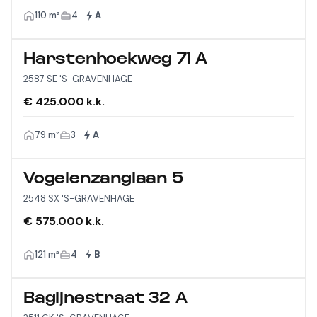
110 m²
4
A
Harstenhoekweg 71 A
2587 SE 'S-GRAVENHAGE
€ 425.000 k.k.
79 m²
3
A
Vogelenzanglaan 5
2548 SX 'S-GRAVENHAGE
€ 575.000 k.k.
121 m²
4
B
Bagijnestraat 32 A