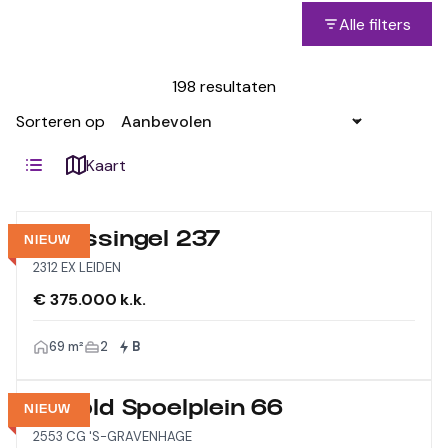
Alle filters
198 resultaten
Sorteren op
Kaart
Morssingel 237
NIEUW
2312 EX LEIDEN
€ 375.000 k.k.
69 m²
2
B
Arnold Spoelplein 66
NIEUW
2553 CG 'S-GRAVENHAGE