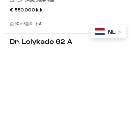
2511 CK 'S-GRAVENHAGE
€ 550.000 k.k.
90 m²
3
A
NL
Dr. Lelykade 62 A
2583 CM 'S-GRAVENHAGE
€ 1.275.000 k.k.
210 m²
5
A
Meer laden