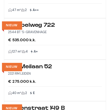
47 m²
2
A++
Meppelweg 722
NIEUW
2544 BT 'S-GRAVENHAGE
€ 535.000 k.k.
127 m²
4
A+
Vijf Meilaan 52
NIEUW
2321 RM LEIDEN
€ 275.000 k.k.
40 m²
2
E
Wagenstraat 149 B
NIEUW