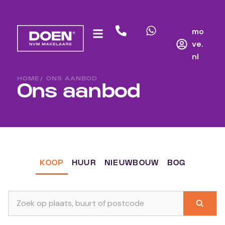
mo
ve.
nl
HOME
/ ONS AANBOD
Ons aanbod
KOOP
HUUR
NIEUWBOUW
BOG