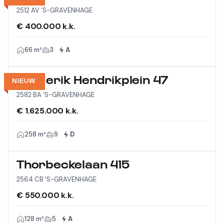
2512 AV 'S-GRAVENHAGE
€ 400.000 k.k.
66 m²
3
A
Frederik Hendrikplein 47
NIEUW
2582 BA 'S-GRAVENHAGE
€ 1.625.000 k.k.
258 m²
9
D
Thorbeckelaan 415
2564 CB 'S-GRAVENHAGE
€ 550.000 k.k.
128 m²
5
A