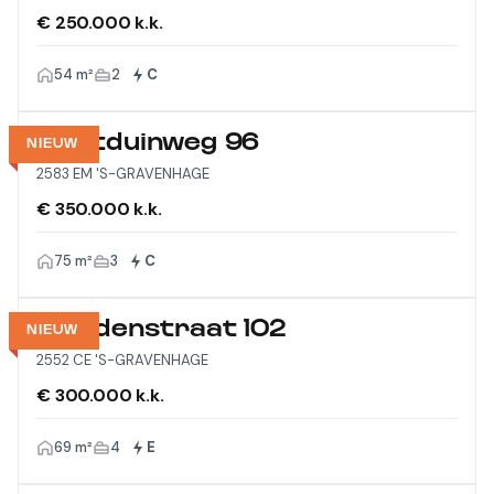
€ 250.000 k.k.
54 m²
2
C
Westduinweg 96
NIEUW
2583 EM 'S-GRAVENHAGE
€ 350.000 k.k.
75 m²
3
C
Viandenstraat 102
NIEUW
2552 CE 'S-GRAVENHAGE
€ 300.000 k.k.
69 m²
4
E