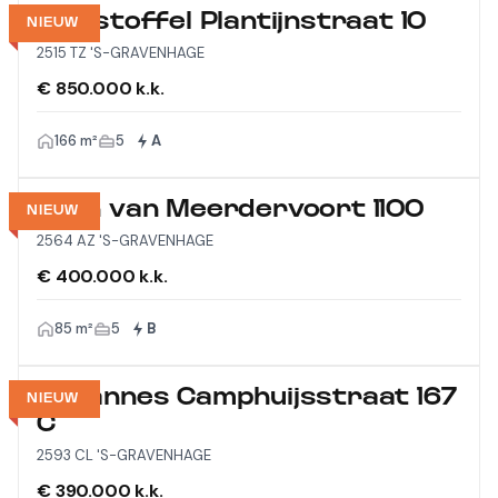
Christoffel Plantijnstraat 10
NIEUW
2515 TZ 'S-GRAVENHAGE
€ 850.000 k.k.
166 m²
5
A
Laan van Meerdervoort 1100
NIEUW
2564 AZ 'S-GRAVENHAGE
€ 400.000 k.k.
85 m²
5
B
Johannes Camphuijsstraat 167
NIEUW
C
2593 CL 'S-GRAVENHAGE
€ 390.000 k.k.