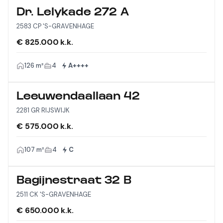
Dr. Lelykade 272 A
2583 CP 'S-GRAVENHAGE
€ 825.000 k.k.
126 m²
4
A++++
Leeuwendaallaan 42
2281 GR RIJSWIJK
€ 575.000 k.k.
107 m²
4
C
Bagijnestraat 32 B
2511 CK 'S-GRAVENHAGE
€ 650.000 k.k.