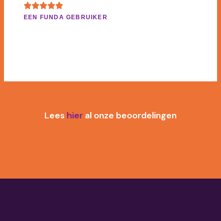
DHR. P. BOR
Lees
hier
al onze beoordelingen