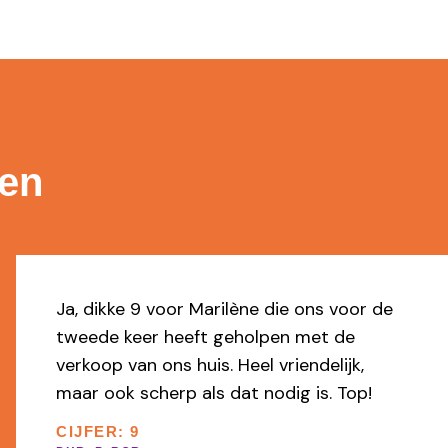
gen
e
Io heeft uitstekende service geleverd bi
zowel de verhuur als de verkoop. Alles
werd professioneel en zorgeloos uit
handen genomen — heel prettig
samenwerken!