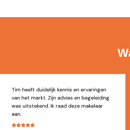
Wa
Top makelaar. Kundig, denkt mee, reageer
snel, professioneel en flexibel. Ik ben er
van overtuigd dat wij door de makelaar
ons appartement snel voor een mooi
bedrag hebben verkocht.