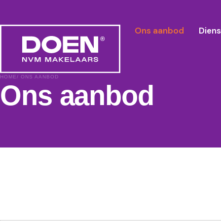
Ons aanbod
Dien
HOME
/ ONS AANBOD
Ons aanbod