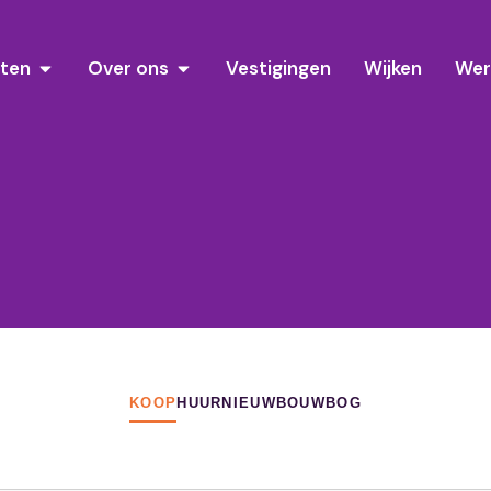
sten
Over ons
Vestigingen
Wijken
Wer
KOOP
HUUR
NIEUWBOUW
BOG