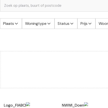
Plaats
Woningtype
Status
Prijs
Woon