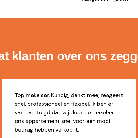
t klanten over ons zeg
t
Ja, dikke 9 voor Marilène die ons voor d
tweede keer heeft geholpen met de
verkoop van ons huis. Heel vriendelijk,
maar ook scherp als dat nodig is. Top!
CIJFER: 9