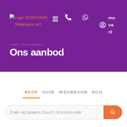
mo
ve.
nl
HOME
/ ONS AANBOD
Ons aanbod
KOOP
HUUR
NIEUWBOUW
BOG