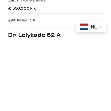
2511 CK 'S-GRAVENHAGE
€ 550.000 k.k.
90 m²
3
A
NL
Dr. Lelykade 62 A
2583 CM 'S-GRAVENHAGE
€ 1.275.000 k.k.
210 m²
5
A
Meer laden