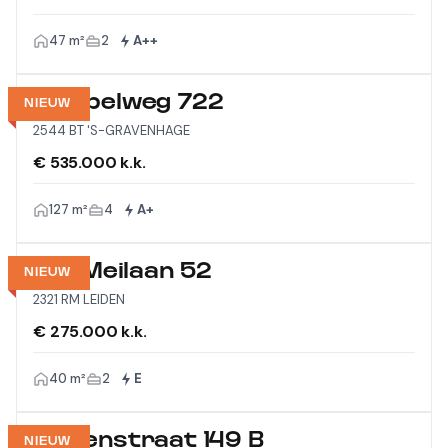
47 m²
2
A++
Meppelweg 722
NIEUW
2544 BT 'S-GRAVENHAGE
€ 535.000 k.k.
127 m²
4
A+
Vijf Meilaan 52
NIEUW
2321 RM LEIDEN
€ 275.000 k.k.
40 m²
2
E
Wagenstraat 149 B
NIEUW