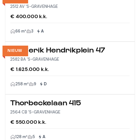
2512 AV 'S-GRAVENHAGE
€ 400.000 k.k.
66 m²
3
A
Frederik Hendrikplein 47
NIEUW
2582 BA 'S-GRAVENHAGE
€ 1.625.000 k.k.
258 m²
9
D
Thorbeckelaan 415
2564 CB 'S-GRAVENHAGE
€ 550.000 k.k.
128 m²
5
A