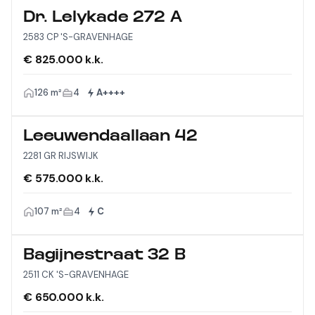
Dr. Lelykade 272 A
2583 CP 'S-GRAVENHAGE
€ 825.000 k.k.
126 m²
4
A++++
Leeuwendaallaan 42
2281 GR RIJSWIJK
€ 575.000 k.k.
107 m²
4
C
Bagijnestraat 32 B
2511 CK 'S-GRAVENHAGE
€ 650.000 k.k.