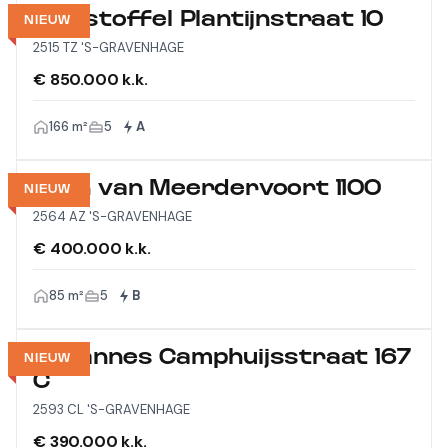
Christoffel Plantijnstraat 10
NIEUW
2515 TZ 'S-GRAVENHAGE
€ 850.000 k.k.
166 m²
5
A
Laan van Meerdervoort 1100
NIEUW
2564 AZ 'S-GRAVENHAGE
€ 400.000 k.k.
85 m²
5
B
Johannes Camphuijsstraat 167
NIEUW
C
2593 CL 'S-GRAVENHAGE
€ 390.000 k.k.