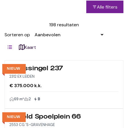
Alle filters
198 resultaten
Sorteren op
Kaart
Morssingel 237
NIEUW
2312 EX LEIDEN
€ 375.000 k.k.
69 m²
2
B
Arnold Spoelplein 66
NIEUW
2553 CG 'S-GRAVENHAGE