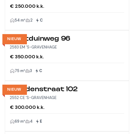
€ 250.000 k.k.
54 m²
2
C
Westduinweg 96
NIEUW
2583 EM 'S-GRAVENHAGE
€ 350.000 k.k.
75 m²
3
C
Viandenstraat 102
NIEUW
2552 CE 'S-GRAVENHAGE
€ 300.000 k.k.
69 m²
4
E