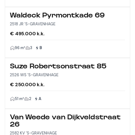
Waldeck Pyrmontkade 69
2518 JR 'S-GRAVENHAGE
€ 495.000 k.k.
96 m²
3
B
Suze Robertsonstraat 85
2526 WS 'S-GRAVENHAGE
€ 250.000 k.k.
51 m²
2
A
Van Weede van Dijkveldstraat
26
2582 KV 'S-GRAVENHAGE