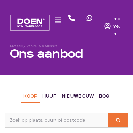
mo
ve.
nl
HOME
/ ONS AANBOD
Ons aanbod
KOOP
HUUR
NIEUWBOUW
BOG