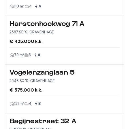
110 m²
4
A
Harstenhoekweg 71 A
2587 SE 'S-GRAVENHAGE
€ 425.000 k.k.
79 m²
3
A
Vogelenzanglaan 5
2548 SX 'S-GRAVENHAGE
€ 575.000 k.k.
121 m²
4
B
Bagijnestraat 32 A