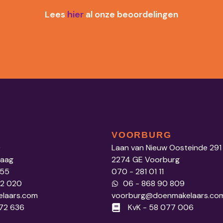
Lees
hier
al onze beoordelingen
VOORBURG
0
Laan van Nieuw Oosteinde 291
Haag
2274 GE Voorburg
 55
070 - 281 01 11
52 020
06 - 868 90 809
laars.com
voorburg@doenmakelaars.co
972 636
KvK - 58 077 006