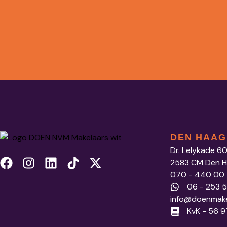
DEN HAAG
Dr. Lelykade 6
2583 CM Den 
070 - 440 00
06 - 253 
info@doenmake
KvK - 56 