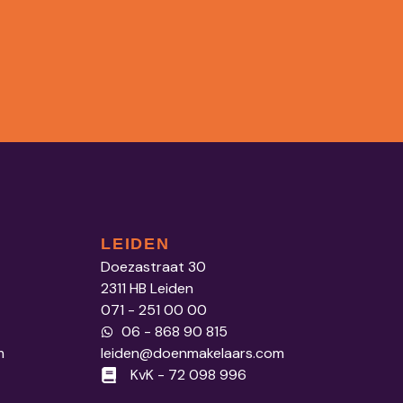
LEIDEN
Doezastraat 30
2311 HB Leiden
071 - 251 00 00
06 - 868 90 815
m
leiden@doenmakelaars.com
KvK - 72 098 996