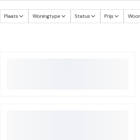
Plaats
Woningtype
Status
Prijs
Woon