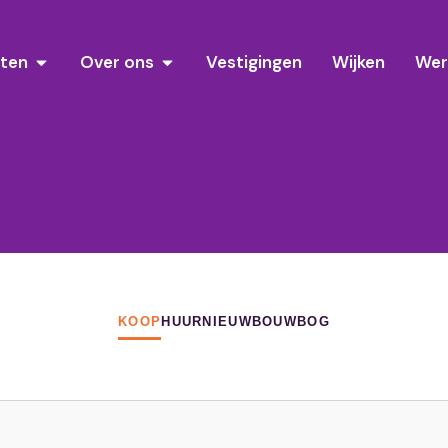
sten
Over ons
Vestigingen
Wijken
Wer
KOOP
HUUR
NIEUWBOUW
BOG