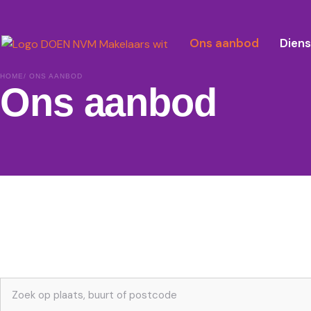
Ons aanbod
Dien
HOME
/ ONS AANBOD
Ons aanbod