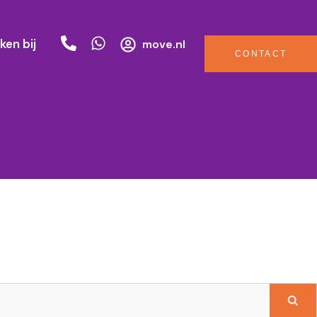
ken bij
move.nl
CONTACT