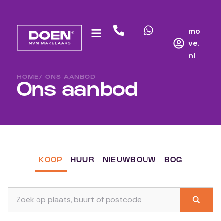
mo
ve.
nl
HOME
/ ONS AANBOD
Ons aanbod
KOOP
HUUR
NIEUWBOUW
BOG