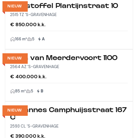
Christoffel Plantijnstraat 10
NIEUW
2515 TZ 'S-GRAVENHAGE
€ 850.000 k.k.
166 m²
5
A
Laan van Meerdervoort 1100
NIEUW
2564 AZ 'S-GRAVENHAGE
€ 400.000 k.k.
85 m²
5
B
Johannes Camphuijsstraat 167
NIEUW
C
2593 CL 'S-GRAVENHAGE
€ 390.000 k.k.