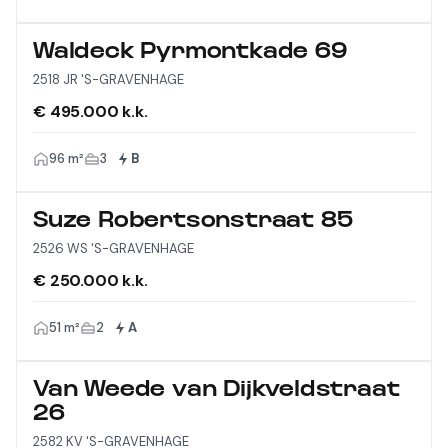
Waldeck Pyrmontkade 69
2518 JR 'S-GRAVENHAGE
€ 495.000 k.k.
96 m²
3
B
Suze Robertsonstraat 85
2526 WS 'S-GRAVENHAGE
€ 250.000 k.k.
51 m²
2
A
Van Weede van Dijkveldstraat
26
2582 KV 'S-GRAVENHAGE