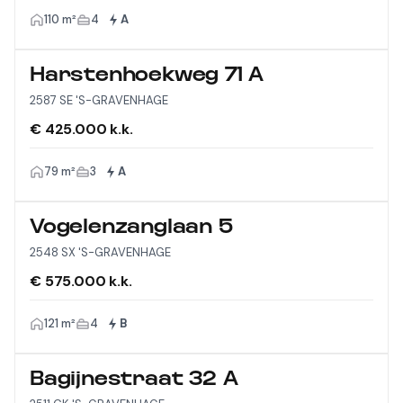
110 m²
4
A
Harstenhoekweg 71 A
2587 SE 'S-GRAVENHAGE
€ 425.000 k.k.
79 m²
3
A
Vogelenzanglaan 5
2548 SX 'S-GRAVENHAGE
€ 575.000 k.k.
121 m²
4
B
Bagijnestraat 32 A