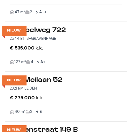
47 m²
2
A++
Meppelweg 722
NIEUW
2544 BT 'S-GRAVENHAGE
€ 535.000 k.k.
127 m²
4
A+
Vijf Meilaan 52
NIEUW
2321 RM LEIDEN
€ 275.000 k.k.
40 m²
2
E
Wagenstraat 149 B
NIEUW