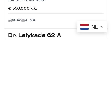
2511 CK 'S-GRAVENHAGE
€ 550.000 k.k.
90 m²
3
A
NL
Dr. Lelykade 62 A
2583 CM 'S-GRAVENHAGE
€ 1.275.000 k.k.
210 m²
5
A
Meer laden