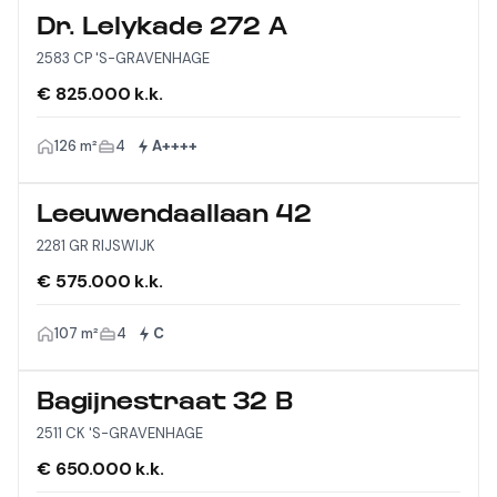
Dr. Lelykade 272 A
2583 CP 'S-GRAVENHAGE
€ 825.000 k.k.
126 m²
4
A++++
Leeuwendaallaan 42
2281 GR RIJSWIJK
€ 575.000 k.k.
107 m²
4
C
Bagijnestraat 32 B
2511 CK 'S-GRAVENHAGE
€ 650.000 k.k.