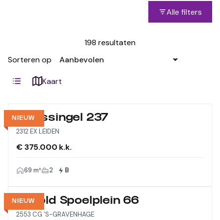
Alle filters
198 resultaten
Sorteren op
Kaart
Morssingel 237
NIEUW
2312 EX LEIDEN
€ 375.000 k.k.
69 m²
2
B
Arnold Spoelplein 66
NIEUW
2553 CG 'S-GRAVENHAGE