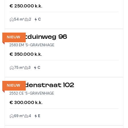
€ 250.000 k.k.
54 m²
2
C
Westduinweg 96
NIEUW
2583 EM 'S-GRAVENHAGE
€ 350.000 k.k.
75 m²
3
C
Viandenstraat 102
NIEUW
2552 CE 'S-GRAVENHAGE
€ 300.000 k.k.
69 m²
4
E