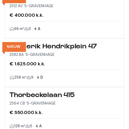
2512 AV 'S-GRAVENHAGE
€ 400.000 k.k.
66 m²
3
A
Frederik Hendrikplein 47
NIEUW
2582 BA 'S-GRAVENHAGE
€ 1.625.000 k.k.
258 m²
9
D
Thorbeckelaan 415
2564 CB 'S-GRAVENHAGE
€ 550.000 k.k.
128 m²
5
A