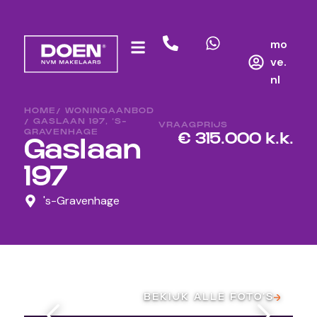
mo
ve.
nl
HOME
/ WONINGAANBOD
/ GASLAAN 197, ‘S-
VRAAGPRIJS
GRAVENHAGE
€ 315.000 k.k.
Gaslaan
197
's-Gravenhage
BEKIJK ALLE FOTO’S