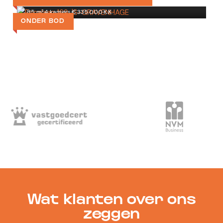
85 m²
·
4 kamers
·
€ 335.000 K.K.
ONDER BOD
Wat klanten over ons
zeggen