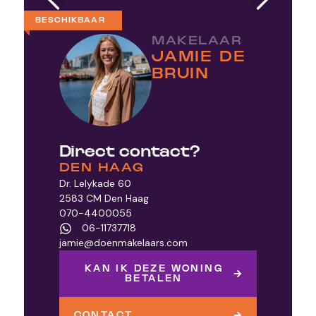
BESCHIKBAAR
MAKELAAR
JAMIE DE
BRUIN
Direct contact?
DEN HAAG
Dr. Lelykade 60
2583 CM Den Haag
070-4400055
06-11737718
jamie@doenmakelaars.com
KAN IK DEZE WONING
BETALEN
CONTACT