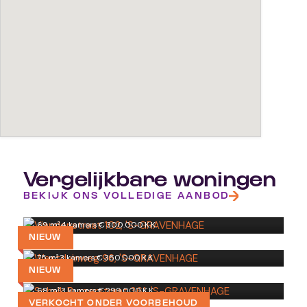
Vergelijkbare woningen
Viandenstraat 102
BEKIJK ONS VOLLEDIGE AANBOD
'S-GRAVENHAGE
Westduinweg 96
69 m²
·
4 kamers
·
€ 300.000 K.K.
'S-GRAVENHAGE
NIEUW
Schalk Burgerstraat 361
75 m²
·
3 kamers
·
€ 350.000 K.K.
'S-GRAVENHAGE
NIEUW
Ericalaan 169
68 m²
·
3 kamers
·
€ 299.000 K.K.
'S-GRAVENHAGE
VERKOCHT ONDER VOORBEHOUD