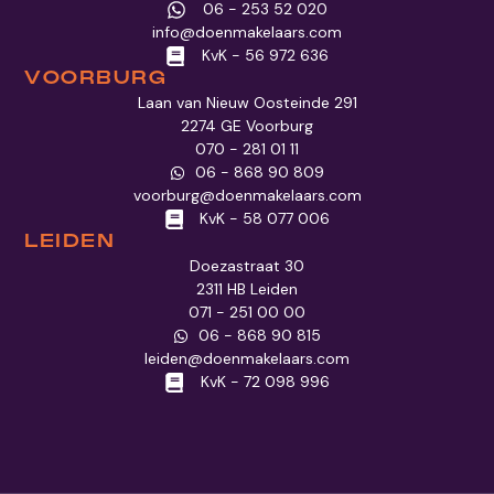
06 - 253 52 020
info@doenmakelaars.com
KvK - 56 972 636
VOORBURG
Laan van Nieuw Oosteinde 291
2274 GE Voorburg
070 - 281 01 11
06 - 868 90 809
voorburg@doenmakelaars.com
KvK - 58 077 006
LEIDEN
Doezastraat 30
2311 HB Leiden
071 - 251 00 00
06 - 868 90 815
leiden@doenmakelaars.com
KvK - 72 098 996