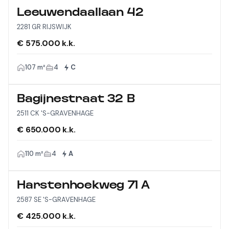
Leeuwendaallaan 42
2281 GR RIJSWIJK
€ 575.000 k.k.
107 m²
4
C
Bagijnestraat 32 B
2511 CK 'S-GRAVENHAGE
€ 650.000 k.k.
110 m²
4
A
Harstenhoekweg 71 A
2587 SE 'S-GRAVENHAGE
€ 425.000 k.k.