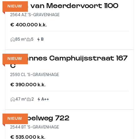
Laan van Meerdervoort 1100
NIEUW
2564 AZ 'S-GRAVENHAGE
€ 400.000 k.k.
85 m²
5
B
Johannes Camphuijsstraat 167
NIEUW
C
2593 CL 'S-GRAVENHAGE
€ 390.000 k.k.
47 m²
2
A++
Meppelweg 722
NIEUW
2544 BT 'S-GRAVENHAGE
€ 535.000 k.k.