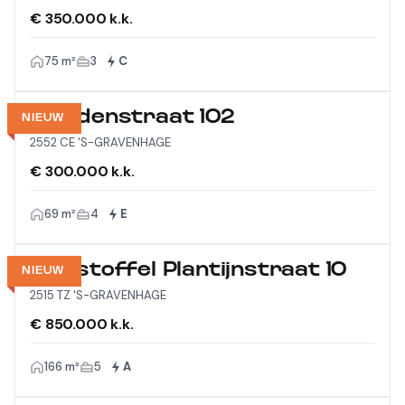
€ 350.000 k.k.
75 m²
3
C
Viandenstraat 102
NIEUW
2552 CE 'S-GRAVENHAGE
€ 300.000 k.k.
69 m²
4
E
Christoffel Plantijnstraat 10
NIEUW
2515 TZ 'S-GRAVENHAGE
€ 850.000 k.k.
166 m²
5
A