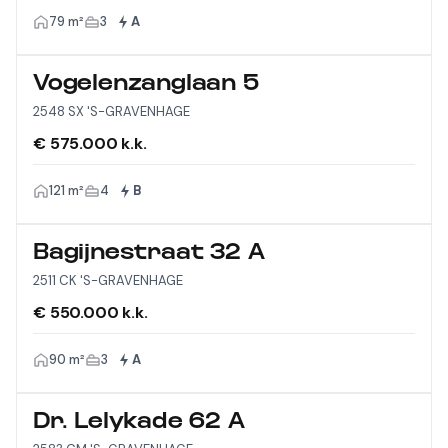
79 m²
3
A
Vogelenzanglaan 5
2548 SX 'S-GRAVENHAGE
€ 575.000 k.k.
121 m²
4
B
Bagijnestraat 32 A
2511 CK 'S-GRAVENHAGE
€ 550.000 k.k.
90 m²
3
A
Dr. Lelykade 62 A