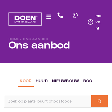
mo
ve.
nl
HOME
/ ONS AANBOD
Ons aanbod
KOOP
HUUR
NIEUWBOUW
BOG