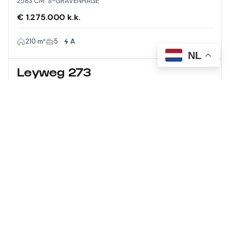
2583 CM 'S-GRAVENHAGE
€ 1.275.000 k.k.
210 m²
5
A
NL
Leyweg 273
2545 CG 'S-GRAVENHAGE
€ 650.000 k.k.
126 m²
6
A
Meer laden