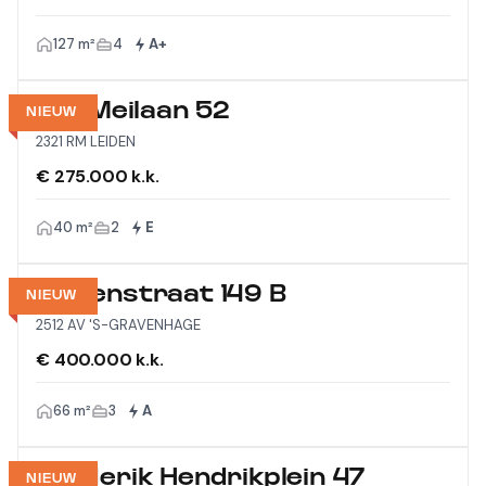
127 m²
4
A+
Vijf Meilaan 52
NIEUW
2321 RM LEIDEN
€ 275.000 k.k.
40 m²
2
E
Wagenstraat 149 B
NIEUW
2512 AV 'S-GRAVENHAGE
€ 400.000 k.k.
66 m²
3
A
Frederik Hendrikplein 47
NIEUW