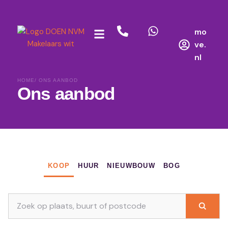
mo
ve.
nl
HOME
/ ONS AANBOD
Ons aanbod
KOOP
HUUR
NIEUWBOUW
BOG