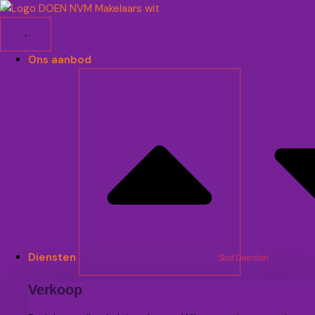
Ga
naar
de
inhoud
Ons aanbod
Diensten
Sluit Diensten
Verkoop